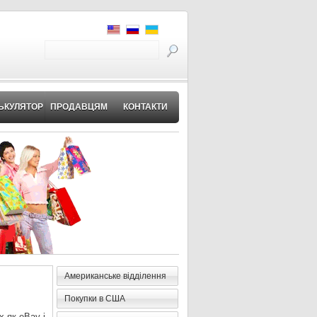
ЬКУЛЯТОР
ПРОДАВЦЯМ
КОНТАКТИ
Американське відділення
Покупки в США
 як eBay і