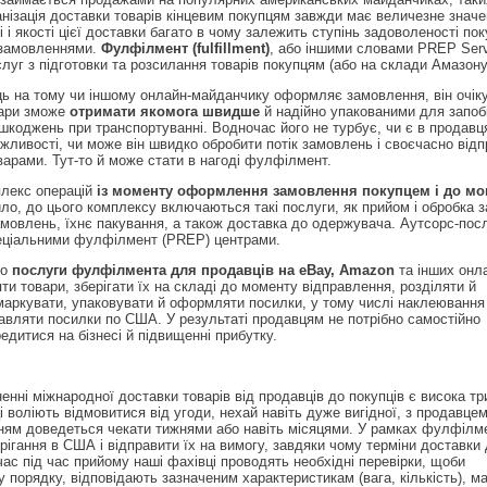
нізація доставки товарів кінцевим покупцям завжди має величезне знач
і і якості цієї доставки багато в чому залежить ступінь задоволеності пок
замовленнями.
Фулфілмент (fulfillment)
, або іншими словами PREP Serv
луг з підготовки та розсилання товарів покупцям (або на склади Амазону
ь на тому чи іншому онлайн-майданчику оформляє замовлення, він очік
вари зможе
отримати якомога швидше
й надійно упакованими для запоб
шкоджень при транспортуванні. Водночас його не турбує, чи є в продавц
ожливості, чи може він швидко обробити потік замовлень і своєчасно відп
варами. Тут-то й може стати в нагоді фулфілмент.
лекс операцій
із моменту оформлення замовлення покупцем і до мо
о, до цього комплексу включаються такі послуги, як прийом і обробка 
амовлень, їхнє пакування, а також доставка до одержувача. Аутсорс-пос
еціальними фулфілмент (PREP) центрами.
мо
послуги фулфілмента для продавців на eBay, Amazon
та інших онл
 товари, зберігати їх на складі до моменту відправлення, розділяти й
 маркувати, упаковувати й оформляти посилки, у тому числі наклеюванн
дправляти посилки по США. У результаті продавцям не потрібно самостійно
едитися на бізнесі й підвищенні прибутку.
енні міжнародної доставки товарів від продавців до покупців є висока тр
і воліють відмовитися від угоди, нехай навіть дуже вигідної, з продавце
нням доведеться чекати тижнями або навіть місяцями. У рамках фулфілм
рігання в США і відправити їх на вимогу, завдяки чому терміни доставки
ас під час прийому наші фахівці проводять необхідні перевірки, щоби
у порядку, відповідають зазначеним характеристикам (вага, кількість), м