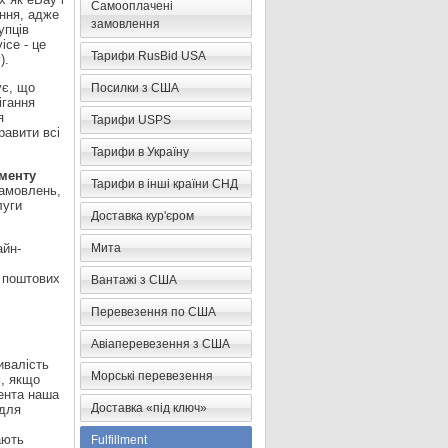
Самооплачені
ення, адже
замовлення
упців
ice - це
Тарифи RusBid USA
).
ує, що
Посилки з США
ігання
я
Тарифи USPS
равити всі
Тарифи в Україну
менту
Тарифи в інші країни СНД
замовлень,
луги
Доставка кур'єром
айн-
Мита
я поштових
Вантажі з США
Перевезення по США
Авіаперевезення з США
ивалість
Морські перевезення
м, якщо
ента наша
Доставка «під ключ»
 для
ають
Fulfillment