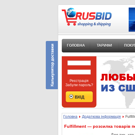
ГОЛОВНА
ТАРИФИ
ПОКУ
Реєстрація
Забули пароль?
Головна
Додаткова інформація
Fulfi
Fulfillment — розсилка товарів 
Для тих, хто