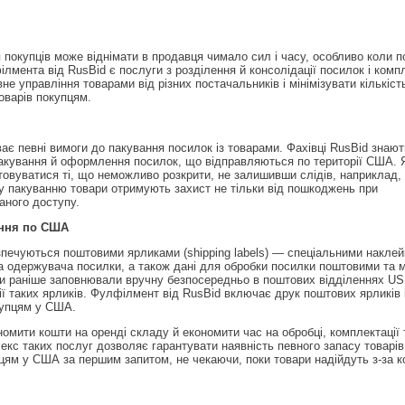
 покупців може віднімати в продавця чимало сил і часу, особливо коли по
лмента від RusBid є послуги з розділення й консолідації посилок і компл
е управління товарами від різних постачальників і мінімізувати кількіст
оварів покупцям.
 певні вимоги до пакування посилок із товарами. Фахівці RusBid знают
пакування й оформлення посилок, що відправляються по території США. 
товуватися ті, що неможливо розкрити, не залишивши слідів, наприклад,
у пакуванню товари отримують захист не тільки від пошкоджень при
ваного доступу.
ення по США
печуються поштовими ярликами (shipping labels) — спеціальними наклейк
та одержувача посилки, а також дані для обробки посилки поштовими та 
и раніше заповнювали вручну безпосередньо в поштових відділеннях U
ії таких ярликів. Фулфілмент від RusBid включає друк поштових ярликів
купцям у США.
мити кошти на оренді складу й економити час на обробці, комплектації 
екс таких послуг дозволяє гарантувати наявність певного запасу товарів
цям у США за першим запитом, не чекаючи, поки товари надійдуть з-за к