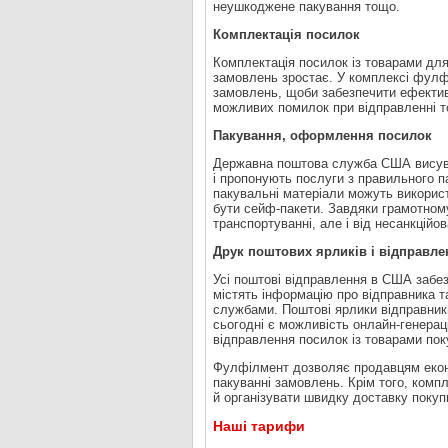
неушкоджене пакування тощо.
Комплектація посилок
Комплектація посилок із товарами для
замовлень зростає. У комплексі фулфі
замовлень, щоби забезпечити ефективн
можливих помилок при відправленні т
Пакування, оформлення посилок
Державна поштова служба США висуває
і пропонують послуги з правильного 
пакувальні матеріали можуть викорис
бути сейф-пакети. Завдяки грамотном
транспортуванні, але і від несанкційо
Друк поштових ярликів і відправл
Усі поштові відправлення в США забез
містять інформацію про відправника 
службами. Поштові ярлики відправник
сьогодні є можливість онлайн-генерац
відправлення посилок із товарами по
Фулфілмент дозволяє продавцям еконо
пакуванні замовлень. Крім того, компл
й організувати швидку доставку покуп
Наші тарифи