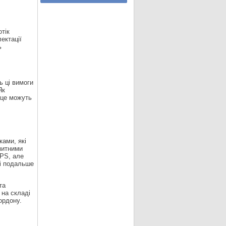
тік
ектації
ь
ь ці вимоги
Як
 це можуть
ами, які
митними
SPS, але
 і подальше
та
 на складі
ордону.