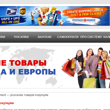
ПКИ
ПОСИЛКИ
ВАНТАЖІ
САМООПЛАТИ
ПРО СИСТЕМУ
КАЛ
llment — розсилка товарів покупцям
покупцям
 займається продажами на популярних американських майданчиках, таких