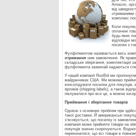
Amazon, орга
від швидкост
отриманими 
комплекс пос
Коли покупец
оплачені то
будь-яких по
відповідні м
посилки з то
Фулфілментом називається весь комп
отримання
ним замовлення. Як правил
складське зберігання, комплектація з
фулфілмента зазвичай надаються сп
У нашій компанії RusBid ми пропонує
майданчиках США. Ми можемо прийняти
консолідувати посилки для покупців,
ярликів (shipping labels), а також ві
піклуватися про все це, а можна зосер
Приймання і зберігання товарів
Однією з основних проблем при здійсн
такої доставки. Й американські покупц
з’ясовується, що посилку із замовле
компанія може прийняти товари на збе
покупців значно скорочуються. Водноч
переконатися, що всі товари в повном