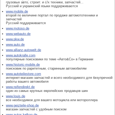
грузовых авто, строит. и с/х техники, запчастей...
Русский и украинский языки поддерживаются
www.mobile.de
второй по величине портал по продаже автомототехники и
запчастей
Русский поддерживается
www.motoso.de
www.webauto.de
www.pkw.de
www.auto.de
www.allianz-autowelt.de
www.autokralle.com
популярные поисковики по теме «Авто&Co» в Германии
www.historic-mobile.de
поисковик по раритетным, старинным автомобилям
www.autoteilestore.com
интернет-магазин запчастей и всего необходимого для безупречной
работы вашего автомобиля
www.reifendirekt.de
один из самых крупных европейских продавцов шин
www.louis.de
все необходимое для вашего мотоцикла или мотороллера
www.geizteile-shop.de
магазин запчастей с удобным поиском
www.autos.kelkoo.de