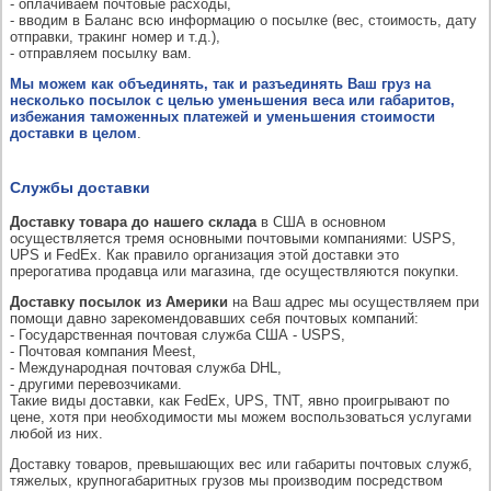
- оплачиваем почтовые расходы,
- вводим в Баланс всю информацию о посылке (вес, стоимость, дату
отправки, тракинг номер и т.д.),
- отправляем посылку вам.
Мы можем как объединять, так и разъединять Ваш груз на
несколько посылок с целью уменьшения веса или габаритов,
избежания таможенных платежей и уменьшения стоимости
доставки в целом
.
Службы доставки
Доставку товара до нашего склада
в США в основном
осуществляется тремя основными почтовыми компаниями: USPS,
UPS и FedEx. Как правило организация этой доставки это
прерогатива продавца или магазина, где осуществляются покупки.
Доставку посылок из Америки
на Ваш адрес мы осуществляем при
помощи давно зарекомендовавших себя почтовых компаний:
- Государственная почтовая служба США - USPS,
- Почтовая компания Meest,
- Международная почтовая служба DHL,
- другими перевозчиками.
Такие виды доставки, как FedEx, UPS, TNT, явно проигрывают по
цене, хотя при необходимости мы можем воспользоваться услугами
любой из них.
Доставку товаров, превышающих вес или габариты почтовых служб,
тяжелых, крупногабаритных грузов мы производим посредством