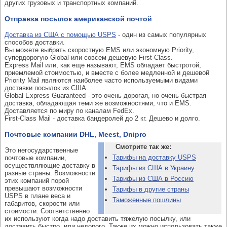
других грузовых и транспортных компаний.
Отправка посылок американской почтой
Доставка из США с помощью USPS
- один из самых популярных
способов доставки.
Вы можете выбрать скоростную EMS или экономную Priority,
супердорогую Global или совсем дешевую First-Class.
Express Mail или, как еще называют, EMS обладает быстротой,
приемлемой стоимостью, и вместе с более медленной и дешевой
Priority Mail являются наиболее часто используемыми видами
доставки посылок из США.
Global Express Guaranteed - это очень дорогая, но очень быстрая
доставка, обладающая теми же возможностями, что и EMS.
Доставляется по миру по каналам FedEx.
First-Class Mail - доставка бандеролей до 2 кг. Дешево и долго.
Почтовые компании DHL, Meest, Dnipro
Смотрите так же:
Это негосударственные
Тарифы на доставку USPS
почтовые компании,
осуществляющие доставку в
Тарифы из США в Украину
разные страны. Возможности
Тарифы из США в Россию
этих компаний порой
превышают возможности
Тарифы в другие страны
USPS в плане веса и
Таможенные пошлины
габаритов, скорости или
стоимости. Соответственно
их используют когда надо доставить тяжелую посылку, или
доставить быстро, или недорого. Также их можно использовать также