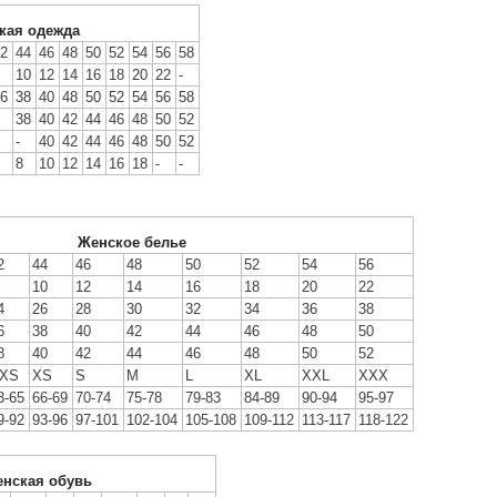
кая одежда
2
44
46
48
50
52
54
56
58
10
12
14
16
18
20
22
-
6
38
40
48
50
52
54
56
58
38
40
42
44
46
48
50
52
-
40
42
44
46
48
50
52
8
10
12
14
16
18
-
-
Женское белье
2
44
46
48
50
52
54
56
10
12
14
16
18
20
22
4
26
28
30
32
34
36
38
6
38
40
42
44
46
48
50
8
40
42
44
46
48
50
52
XS
XS
S
M
L
XL
XXL
XXX
3-65
66-69
70-74
75-78
79-83
84-89
90-94
95-97
9-92
93-96
97-101
102-104
105-108
109-112
113-117
118-122
нская обувь