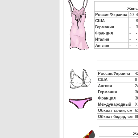
Женс
Россия/Украина
40
4
США
-
8
Германия
-
3
Франция
-
-
Италия
-
-
Англия
-
-
Россия/Украина
4
США
8
Англия
2
Германия
3
Франция
3
Международный
X
Обхват талии, см
6
Обхват бедер, см
8
Же