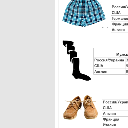
Россия/
США
Германи
Франци
Англия
Мужск
Россия/Украина
3
США
9
Англия
9
Россия/Укра
США
Англия
Франция
Италия