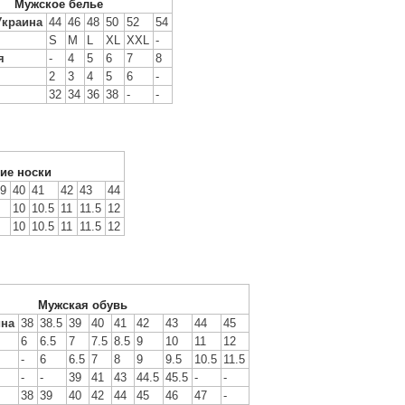
Мужское белье
Украина
44
46
48
50
52
54
S
M
L
XL
XXL
-
я
-
4
5
6
7
8
я
2
3
4
5
6
-
32
34
36
38
-
-
ие носки
9
40
41
42
43
44
10
10.5
11
11.5
12
10
10.5
11
11.5
12
Мужская обувь
ина
38
38.5
39
40
41
42
43
44
45
6
6.5
7
7.5
8.5
9
10
11
12
-
6
6.5
7
8
9
9.5
10.5
11.5
-
-
39
41
43
44.5
45.5
-
-
38
39
40
42
44
45
46
47
-