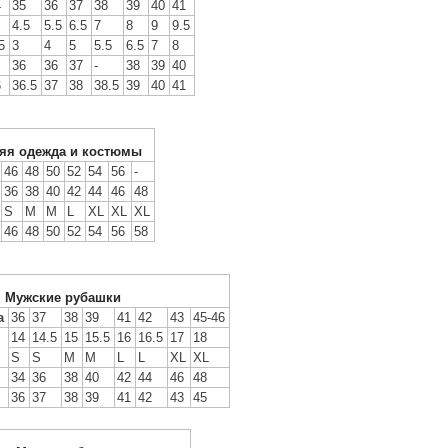
4
35
36
37
38
39
40
41
4.5
5.5
6.5
7
8
9
9.5
5
3
4
5
5.5
6.5
7
8
36
36
37
-
38
39
40
6
36.5
37
38
38.5
39
40
41
яя одежда и костюмы
46
48
50
52
54
56
-
36
38
40
42
44
46
48
S
M
M
L
XL
XL
XL
46
48
50
52
54
56
58
Мужские рубашки
а
36
37
38
39
41
42
43
45-46
14
14.5
15
15.5
16
16.5
17
18
S
S
M
M
L
L
XL
XL
34
36
38
40
42
44
46
48
36
37
38
39
41
42
43
45