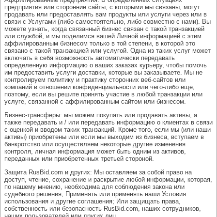
предприятия или сторонние сайты, с которыми мы связаны, могут
продавать или предоставлять вам продукты или услуги через или в
связи с Услугами (либо самостоятельно, либо совместно с нами). Вы
можете узнать, когда связанный бизнес связан с такой транзакцией
или службой, и мы поделимся вашей Личной информацией с этим
аффилированным бизнесом только в той степени, в которой это
связано с такой транзакцией или услугой. Одна из таких услуг может
включать в себя возможность автоматически передавать
определенную информацию о ваших заказах курьеру, чтобы помочь
им предоставить услуги доставки, которые вы заказываете. Мы не
контролируем политику и практику сторонних веб-сайтов или
компаний в отношении конфиденциальности или чего-либо еще,
поэтому, если вы решите принять участие в любой транзакции или
услуге, связанной с аффилированным сайтом или бизнесом.
Бизнес-трансферы: мы можем покупать или продавать активы, а
также передавать и / или передавать информацию о клиентах в связи
с оценкой и вводом таких транзакций. Кроме того, если мы (или наши
активы) приобретены или если мы выходим из бизнеса, вступаем в
банкротство или осуществляем некоторые другие изменения
контроля, личная информация может быть одним из активов,
переданных или приобретенных третьей стороной.
Защита RusBid.com и других: Мы оставляем за собой право на
доступ, чтение, сохранение и раскрытие любой информации, которая,
по нашему мнению, необходима для соблюдения закона или
судебного решения; Применять или применять наши Условия
использования и другие соглашения; Или защищать права,
собственность или безопасность RusBid.com, наших сотрудников,
наших пользователей или других лиц.