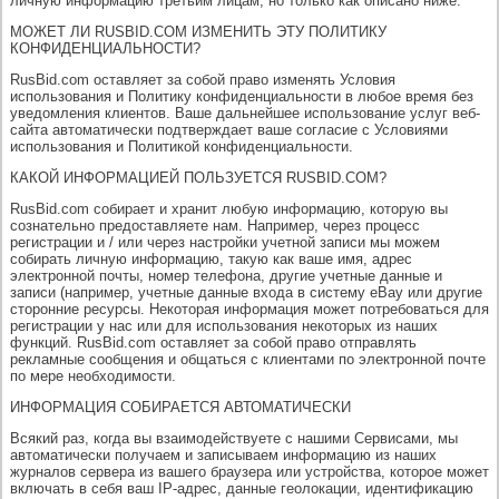
личную информацию третьим лицам, но только как описано ниже.
МОЖЕТ ЛИ RUSBID.COM ИЗМЕНИТЬ ЭТУ ПОЛИТИКУ
КОНФИДЕНЦИАЛЬНОСТИ?
RusBid.com оставляет за собой право изменять Условия
использования и Политику конфиденциальности в любое время без
уведомления клиентов. Ваше дальнейшее использование услуг веб-
сайта автоматически подтверждает ваше согласие с Условиями
использования и Политикой конфиденциальности.
КАКОЙ ИНФОРМАЦИЕЙ ПОЛЬЗУЕТСЯ RUSBID.COM?
RusBid.com собирает и хранит любую информацию, которую вы
сознательно предоставляете нам. Например, через процесс
регистрации и / или через настройки учетной записи мы можем
собирать личную информацию, такую ​​как ваше имя, адрес
электронной почты, номер телефона, другие учетные данные и
записи (например, учетные данные входа в систему eBay или другие
сторонние ресурсы. Некоторая информация может потребоваться для
регистрации у нас или для использования некоторых из наших
функций. RusBid.com оставляет за собой право отправлять
рекламные сообщения и общаться с клиентами по электронной почте
по мере необходимости.
ИНФОРМАЦИЯ СОБИРАЕТСЯ АВТОМАТИЧЕСКИ
Всякий раз, когда вы взаимодействуете с нашими Сервисами, мы
автоматически получаем и записываем информацию из наших
журналов сервера из вашего браузера или устройства, которое может
включать в себя ваш IP-адрес, данные геолокации, идентификацию