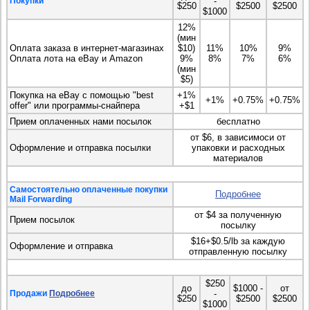
Покупки
-
$250
$2500
$2500
$1000
12%
(мин
Оплата заказа в интернет-магазинах
$10)
11%
10%
9%
Оплата лота на eBay и Amazon
9%
8%
7%
6%
(мин
$5)
Покупка на eBay с помощью "best
+1%
+1%
+0.75%
+0.75%
offer" или программы-снайпера
+$1
Прием оплаченных нами посылок
бесплатно
от $6, в зависимоси от
Оформление и отправка посылки
упаковки и расходных
материалов
Самостоятельно оплаченные покупки
Подробнее
Mail Forwarding
от $4 за полученную
Прием посылок
посылку
$16+$0.5/lb за каждую
Оформление и отправка
отправленную посылку
$250
до
$1000 -
от
Продажи
Подробнее
-
$250
$2500
$2500
$1000