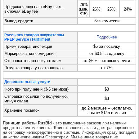
28%
Продажа через наш eBay счет,
(мин.
26%
25%
24%
включая eBay fee
$15)
Вывод средств
без комиссии
Рассылка товаров покупателям
Подробнее
PREP Service / Fullfilment
Прием товара, инспекция
$5 за посылку
Маркировка, консолидация
от $0.5 за единицу
Отправка товара покупателям
от $6 + почтовые услуги
Покупка товара у поставщиков
от 7%
Дополнительные услуги
Фото при получении (3-5 снимков)
$3
Отправка посылки по получению,
$3
минуя склад.
до 2 месяцев – бесплатно,
Хранение посылок
свыше $1/lb в месяц
Принцип работы RusBid
- это выполнение заказов при наличии
средств на счету клиента. Клиент вносит заказ и дает распоряжение
на отправку непосредственно в системе. Информация сразу попадает
на исполнение нашим Операторам. Мы не ищем товары и не