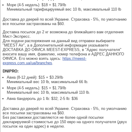
Море (4-5 недель): $18 + $1.79/lb
Минимальный тарифицируемый вес 10 lb, максимальный 110 lb
Доставка до дверей по всей Украине. Страховка - 5%, по умолчанию
все посылки застрахованы на $60.
Доставка посылок до 2 кг возможна до ближайшего вам отделения
Мист-Экспресс.
Для подачи распоряжения на данный вид отправки выбираете
"MEEST Air", а в Дополнительной информации указываете
ДОСТАВКА ДО ОФИСА MEEST-EXPRESS, в "Адрес получателя"
вносите вашу имя, фамилию, номер телефона и АДРЕС ДАННОГО
ОФИСА. Его можно взять здесь:
https://meest-
express.com.ua/ua/branches
.
DNIPRO:
Авиа (8-12 дней): $15 + $3.29/lb
Минимальный вес 10 lb, максимальный 66 lb.
Море (4-5 недель): $15 + $1.79/lb
Минимальный вес 10 lb, максимальный 110 lb.
Авиа бандероль до 1 lb: $32; 2-5 lb: $36
Доставка до дверей по всей Украине. Страховка - 5%, по умолчанию
все посылки застрахованы на $60.
Без растаможки доставляются не более одной посылки
декларируемой стоимостью до 150 евро на одного получателя (двух
посылок на один адрес) в неделю.