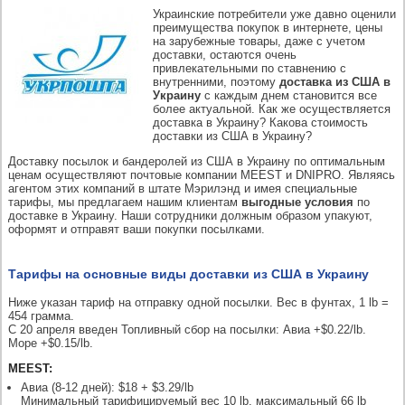
Украинские потребители уже давно оценили
преимущества покупок в интернете, цены
на зарубежные товары, даже с учетом
доставки, остаются очень
привлекательными по ставнению с
внутренними, поэтому
доставка из США в
Украину
с каждым днем становится все
более актуальной. Как же осуществляется
доставка в Украину? Какова стоимость
доставки из США в Украину?
Доставку посылок и бандеролей из США в Украину по оптимальным
ценам осуществляют почтовые компании MEEST и DNIPRO. Являясь
агентом этих компаний в штате Мэрилэнд и имея специальные
тарифы, мы предлагаем нашим клиентам
выгодные условия
по
доставке в Украину. Наши сотрудники должным образом упакуют,
оформят и отправят ваши покупки посылками.
Тарифы на основные виды доставки из США в Украину
Ниже указан тариф на отправку одной посылки. Вес в фунтах, 1 lb =
454 грамма.
C 20 апреля введен Топливный сбор на посылки: Авиа +$0.22/lb.
Море +$0.15/lb.
MEEST:
Авиа (8-12 дней): $18 + $3.29/lb
Минимальный тарифицируемый вес 10 lb, максимальный 66 lb