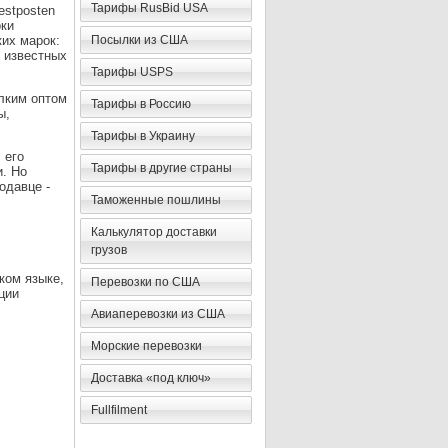
Тарифы RusBid USA
estposten
оки
их марок:
Посылки из США
их известных
Тарифы USPS
лким оптом
Тарифы в Россию
ы,
Тарифы в Украину
 его
Тарифы в другие страны
и. Но
одавце -
Таможенные пошлины
Калькулятор доставки
грузов
ком языке,
Перевозки по США
ции
Авиаперевозки из США
Морские перевозки
Доставка «под ключ»
Fullfilment