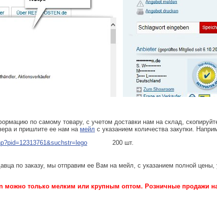
ормацию по самому товару, с учетом доставки нам на склад, скопируйт
узера и пришлите ее нам на
мейл
с указанием количества закупки. Напри
.php?pid=12313761&suchstr=lego
200 шт.
вца по заказу, мы отправим ее Вам на мейл, с указанием полной цены,
en можно только мелким или крупным оптом. Розничные продажи на