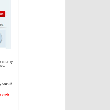
е ссылку
мер:
 условий
 этой