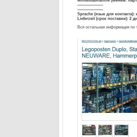
Mindestabnahme (миним. парти
---------------------
---------------------
Sprache (язык для контакта):
Lieferzeit (срок поставки): 2
Вся остальная информация по т