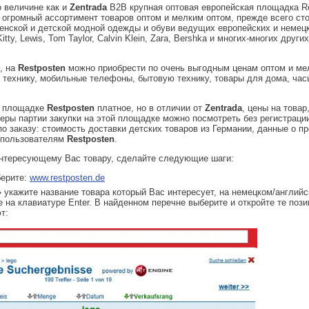
о величине как и
Zentrada
B2B крупная оптовая европейская площадка R
 огромный ассортимент товаров оптом и мелким оптом, прежде всего ст
енской и детской модной одежды и обуви ведущих европейских и немецк
Kitty, Lewis, Tom Taylor, Calvin Klein, Zara, Bershka и многих-многих друг
, на
Restposten
можно приобрести по очень выгодным ценам оптом и ме
технику, мобильные телефоны, бытовую технику, товары для дома, час
ой площадке
Restposten
платное, но в отличии от
Zentrada
, цены на товар,
меры партии закупки на этой площадке можно посмотреть без регистраци
 заказу: стоимость доставки детских товаров из Германии, данные о пр
м пользователям
Restposten
.
интересующему Вас товару, сделайте следующие шаги:
берите:
www.restposten.de
» укажите название товара который Вас интересует, на немецком/английс
е на клавиатуре Enter. В найденном перечне выберите и откройте те пози
т: