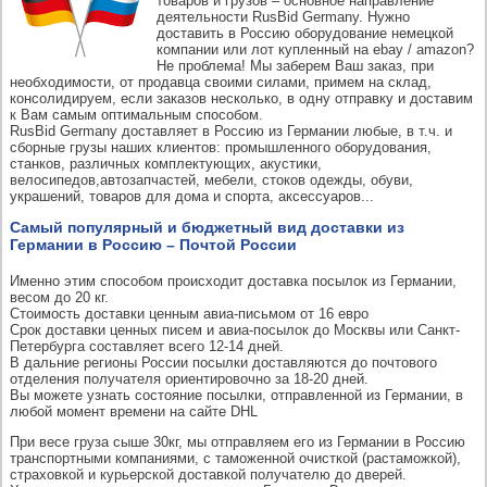
товаров и грузов – основное направление
деятельности RusBid Germany. Нужно
доставить в Россию оборудование немецкой
компании или лот купленный на ebay / amazon?
Не проблема! Мы заберем Ваш заказ, при
необходимости, от продавца своими силами, примем на склад,
консолидируем, если заказов несколько, в одну отправку и доставим
к Вам самым оптимальным способом.
RusBid Germany доставляет в Россию из Германии любые, в т.ч. и
сборные грузы наших клиентов: промышленного оборудования,
станков, различных комплектующих, акустики,
велосипедов,автозапчастей, мебели, стоков одежды, обуви,
украшений, товаров для дома и спорта, аксессуаров...
Самый популярный и бюджетный вид доставки из
Германии в Россию – Почтой России
Именно этим способом происходит доставка посылок из Германии,
весом до 20 кг.
Стоимость доставки ценным авиа-письмом от 16 евро
Срок доставки ценных писем и авиа-посылок до Москвы или Санкт-
Петербурга составляет всего 12-14 дней.
В дальние регионы России посылки доставляются до почтового
отделения получателя ориентировочно за 18-20 дней.
Вы можете узнать состояние посылки, отправленной из Германии, в
любой момент времени на сайте DHL
При весе груза сыше 30кг, мы отправляем его из Германии в Россию
транспортными компаниями, с таможенной очисткой (растаможкой),
страховкой и курьерской доставкой получателю до дверей.