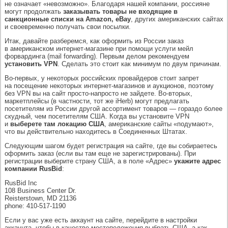
не означает «невозможно». Благодаря нашей компании, россияне
могут продолжать
заказывать товары не входящие в
санкционные списки на Amazon, eBay
, других американских сайтах
и своевременно получать свои посылки.
Итак, давайте разберемся, как оформить из России заказ
в американском интернет-магазине при помощи услуги мейл
форвардинга (mail forwarding). Первым делом рекомендуем
установить VPN
. Сделать это стоит как минимум по двум причинам.
Во-первых, у некоторых российских провайдеров стоит запрет
на посещение некоторых интернет-магазинов и аукционов, поэтому
без VPN вы на сайт просто-напросто не зайдете. Во-вторых,
маркетплейсы (в частности, тот же iHerb) могут предлагать
посетителям из России другой ассортимент товаров — гораздо более
скудный, чем посетителям США. Когда вы установите VPN
и
выберете там локацию США
, американские сайты «подумают»,
что вы действительно находитесь в Соединенных Штатах.
Следующим шагом будет регистрация на сайте, где вы собираетесь
оформить заказ (если вы там еще не зарегистрированы). При
регистрации выберите страну США, а в поле «Адрес»
укажите адрес
компании RusBid
:
RusBid Inc
108 Business Center Dr.
Reisterstown, MD 21136
phone: 410-517-1190
Если у вас уже есть аккаунт на сайте, перейдите в настройки
аккаунта, чтобы в качестве местоположения выбрать США, а как