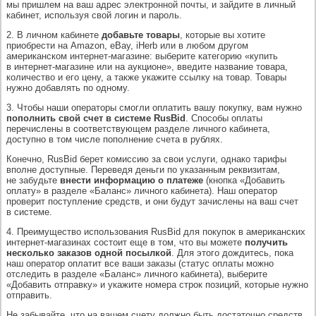
мы пришлем на ваш адрес электронной почты, и зайдите в личный
кабинет, используя свой логин и пароль.
2. В личном кабинете
добавьте товары
, которые вы хотите
приобрести на Amazon, eBay, iHerb или в любом другом
американском интернет-магазине: выберите категорию «купить
в интернет-магазине или на аукционе», введите название товара,
количество и его цену, а также укажите ссылку на товар. Товары
нужно добавлять по одному.
3. Чтобы наши операторы смогли оплатить вашу покупку, вам нужно
пополнить свой счет в системе RusBid
. Способы оплаты
перечислены в соответствующем разделе личного кабинета,
доступно в том числе пополнение счета в рублях.
Конечно, RusBid берет комиссию за свои услуги, однако тарифы
вполне доступные. Переведя деньги по указанным реквизитам,
не забудьте
внести информацию о платеже
(кнопка «Добавить
оплату» в разделе «Баланс» личного кабинета). Наш оператор
проверит поступление средств, и они будут зачислены на ваш счет
в системе.
4. Преимущество использования RusBid для покупок в американских
интернет-магазинах состоит еще в том, что вы можете
получить
несколько заказов одной посылкой
. Для этого дождитесь, пока
наш оператор оплатит все ваши заказы (статус оплаты можно
отследить в разделе «Баланс» личного кабинета), выберите
«Добавить отправку» и укажите номера строк позиций, которые нужно
отправить.
Не забывайте, что на вашем счету должно быть достаточно средств