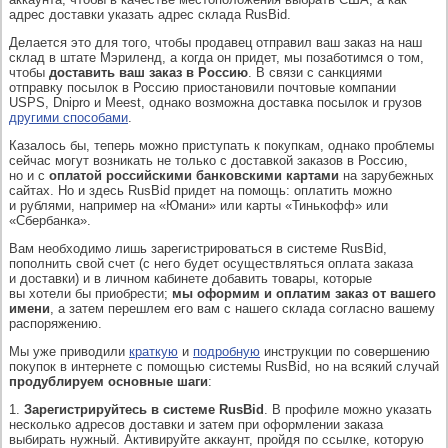
адрес доставки указать адрес склада RusBid.
Делается это для того, чтобы продавец отправил ваш заказ на наш
склад в штате Мэриленд, а когда он придет, мы позаботимся о том,
чтобы
доставить ваш заказ в Россию
. В связи с санкциями
отправку посылок в Россию приостановили почтовые компании
USPS, Dnipro и Meest, однако возможна доставка посылок и грузов
другими способами
.
Казалось бы, теперь можно приступать к покупкам, однако проблемы
сейчас могут возникать не только с доставкой заказов в Россию,
но и с
оплатой российскими банковскими картами
на зарубежных
сайтах. Но и здесь RusBid придет на помощь: оплатить можно
и рублями, например на «Юмани» или карты «Тинькофф» или
«Сбербанка».
Вам необходимо лишь зарегистрироваться в системе RusBid,
пополнить свой счет (с него будет осуществляться оплата заказа
и доставки) и в личном кабинете добавить товары, которые
вы хотели бы приобрести;
мы оформим и оплатим заказ от вашего
имени
, а затем перешлем его вам с нашего склада согласно вашему
распоряжению.
Мы уже приводили
краткую
и
подробную
инструкции по совершению
покупок в интернете с помощью системы RusBid, но на всякий случай
продублируем основные шаги
:
1.
Зарегистрируйтесь в системе RusBid
. В профиле можно указать
несколько адресов доставки и затем при оформлении заказа
выбирать нужный. Активируйте аккаунт, пройдя по ссылке, которую