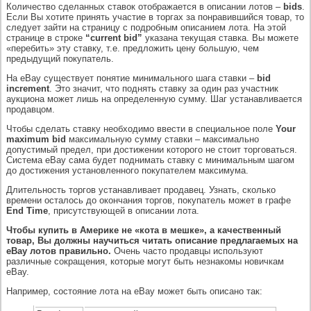
Количество сделанных ставок отображается в описании лотов –
bids
.
Если Вы хотите принять участие в торгах за понравившийся товар, то
следует зайти на страницу с подробным описанием лота. На этой
странице в строке
“current bid”
указана текущая ставка. Вы можете
«перебить» эту ставку, т.е. предложить цену большую, чем
предыдущий покупатель.
На eBay существует понятие минимального шага ставки –
bid
increment
. Это значит, что поднять ставку за один раз участник
аукциона может лишь на определенную сумму. Шаг устанавливается
продавцом.
Чтобы сделать ставку необходимо ввести в специальное поле
Your
maximum bid
максимальную сумму ставки – максимально
допустимый предел, при достижении которого не стоит торговаться.
Система eBay сама будет поднимать ставку с минимальным шагом
до достижения установленного покупателем максимума.
Длительность торгов устанавливает продавец. Узнать, сколько
времени осталось до окончания торгов, покупатель может в графе
End Time
, присутствующей в описании лота.
Чтобы купить в Америке не «кота в мешке», а качественный
товар, Вы должны научиться читать описание предлагаемых на
eBay лотов правильно.
Очень часто продавцы используют
различные сокращения, которые могут быть незнакомы новичкам
eBay.
Например, состояние лота на eBay может быть описано так: