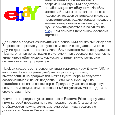
товары можно воспользоваться
современным удобным средством –
онлайн-аукционом
eBay.com
. На eBay
можно найти множество качественных
недорогих товаров от ведущих мировых
производителей, редкие товары, предметы
коллекционирования и многое другое.
Лучше ориентироваться в покупках на
eBay
Вам поможет небольшой словарик
терминов.
Для начала следует ознакомиться с основными понятиями eBay.com.
В процессе торговли участвуют покупатели и продавцы – и те, и
другие действуют от своего лица, eBay является лишь посредником.
Покупатели при регистрации в системе и при совершении покупок не
уплачивают eBay никаких комиссий, определенную комиссию
система взимает у продавцов.
На eBay существует 2 основных вида торговли: «buy it now» (BIN) и
«auction». Если продавец выбрал опцию
«buy it now»
, то
выставленный на продажу лот может купить первый покупатель,
согласившийся с ценой продавца. Если же выбран аукцион
(
«auction»
), то начинаются торги. Продавец указывает стартовую
цену лота и каждый заинтересованный покупатель может сделать
свою ставку –
bid
.
Кроме того, продавец указывает также
Reserve Price
– цену лота,
ниже которой продавец не готов продать товар. Эта цена не
отображается покупателям, система eBay лишь уведомляет,
достигнута Reserve Price или нет.