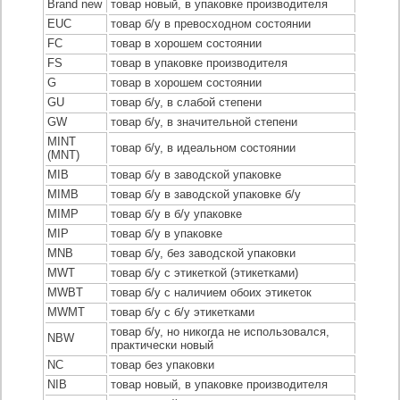
Brand new
товар новый, в упаковке производителя
EUC
товар б/у в превосходном состоянии
FC
товар в хорошем состоянии
FS
товар в упаковке производителя
G
товар в хорошем состоянии
GU
товар б/у, в слабой степени
GW
товар б/у, в значительной степени
MINT
товар б/у, в идеальном состоянии
(MNT)
MIB
товар б/у в заводской упаковке
MIMB
товар б/у в заводской упаковке б/у
MIMP
товар б/у в б/у упаковке
MIP
товар б/у в упаковке
MNB
товар б/у, без заводской упаковки
MWT
товар б/у с этикеткой (этикетками)
MWBT
товар б/у с наличием обоих этикеток
MWMT
товар б/у с б/у этикетками
товар б/у, но никогда не использовался,
NBW
практически новый
NC
товар без упаковки
NIB
товар новый, в упаковке производителя