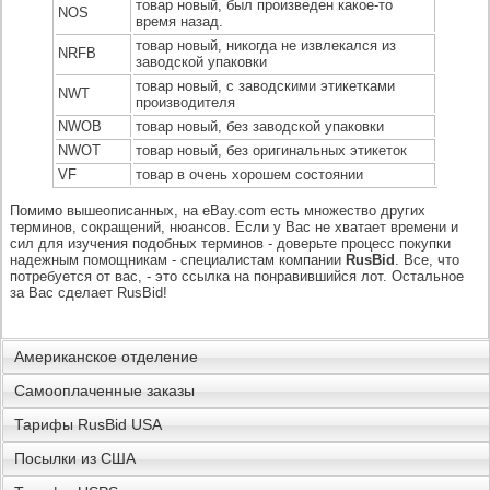
товар новый, был произведен какое-то
NOS
время назад.
товар новый, никогда не извлекался из
NRFB
заводской упаковки
товар новый, с заводскими этикетками
NWT
производителя
NWOB
товар новый, без заводской упаковки
NWOT
товар новый, без оригинальных этикеток
VF
товар в очень хорошем состоянии
Помимо вышеописанных, на eBay.com есть множество других
терминов, сокращений, нюансов. Если у Вас не хватает времени и
сил для изучения подобных терминов - доверьте процесс покупки
надежным помощникам - специалистам компании
RusBid
. Все, что
потребуется от вас, - это ссылка на понравившийся лот. Остальное
за Вас сделает RusBid!
Американское отделение
Самооплаченные заказы
Тарифы RusBid USA
Посылки из США