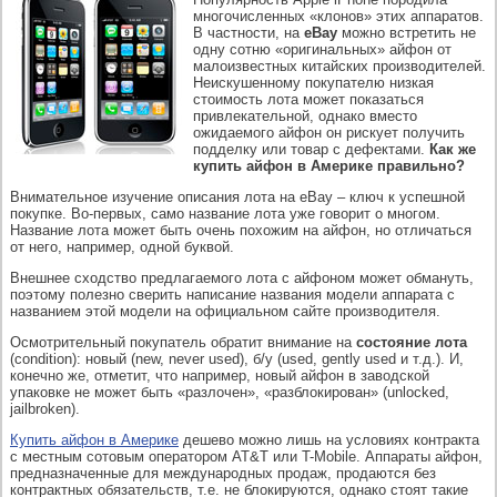
многочисленных «клонов» этих аппаратов.
В частности, на
eBay
можно встретить не
одну сотню «оригинальных» айфон от
малоизвестных китайских производителей.
Неискушенному покупателю низкая
стоимость лота может показаться
привлекательной, однако вместо
ожидаемого айфон он рискует получить
подделку или товар с дефектами.
Как же
купить айфон в Америке правильно?
Внимательное изучение описания лота на eBay – ключ к успешной
покупке. Во-первых, само название лота уже говорит о многом.
Название лота может быть очень похожим на айфон, но отличаться
от него, например, одной буквой.
Внешнее сходство предлагаемого лота с айфоном может обмануть,
поэтому полезно сверить написание названия модели аппарата с
названием этой модели на официальном сайте производителя.
Осмотрительный покупатель обратит внимание на
состояние лота
(condition): новый (new, never used), б/у (used, gently used и т.д.). И,
конечно же, отметит, что например, новый айфон в заводской
упаковке не может быть «разлочен», «разблокирован» (unlocked,
jailbroken).
Купить айфон в Америке
дешево можно лишь на условиях контракта
с местным сотовым оператором AT&T или T-Mobile. Аппараты айфон,
предназначенные для международных продаж, продаются без
контрактных обязательств, т.е. не блокируются, однако стоят такие