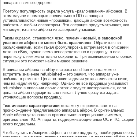
аппараты намного дороже.
Поэтому популярность обрела услуга «разлочивания» айфонов. В
этом случае с помощью специального ПО на аппарат
устанавливаются новые «прошивки», дающие айфон возможность
работать с любым оператором. Эта операция предусматривает, как
минимум, изъятие айфона из заводской упаковки.
Таким образом, становится ясно, почему
«новый, в заводской
упаковке» айфон не может быть «разлочен»
. Обратиться за
разъяснениями, если такая формулировка встречается в описании
лота на eBay, лучше всего непосредственно к продавцу, а всю
переписку с ним желательно сохранить. При возникновении спорных
ситуаций это поможет найти мирное решение.
В описании айфона на eBay в строке condition иногда можно
встретить значение
refurbished
– это значит, что аппарат уже
побывал в ремонте. Цена на такие изделия устанавливается ниже,
чем на изделия б/у, например. Однако не все продавцы указывают
refurbished в описании своих лотов: следует насторожиться, если
цена на айфон подозрительно низкая. Лучше сразу же задать
уточняющие вопросы продавцу.
Технические характеристики
лота могут «пролить свет» на
происхождение предлагаемого аппарата айфон. В оригинальных
Apple айфон установлена оригинальная операционная система,
оригинальное ПО. Аппараты, поддерживающие иные ОС и ПО, скорей
всего поддельны.
Чтобы купить в Америке айфон, а не его подделку, необходимо очень