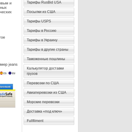
Тарифы RusBid USA
овым и
ьных
ических
Посылки из США
Тарифы USPS
Тарифы в Россию
тое
Тарифы в Украину
Тарифы в другие страны
Таможенные пошлины
имер jeans
Калькулятор доставки
грузов
Перевозки по США
Авиаперевозки из США
Морские перевозки
Доставка «под ключ»
Fullfilment