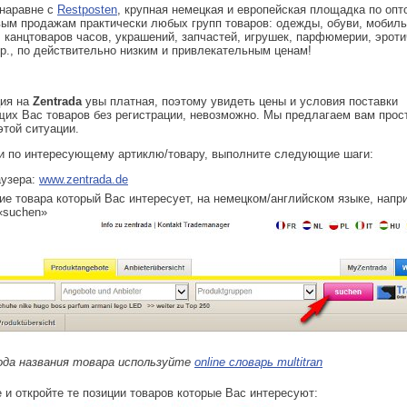
наравне с
Restposten
, крупная немецкая и европейская площадка по опт
ым продажам практически любых групп товаров: одежды, обуви, мобил
 канцтоваров часов, украшений, запчастей, игрушек, парфюмерии, эрот
пр., по действительно низким и привлекательным ценам!
ция на
Zentrada
увы платная, поэтому увидеть цены и условия поставки
их Вас товаров без регистрации, невозможно. Мы предлагаем вам прос
этой ситуации.
и по интересующему артиклю/товару, выполните следующие шаги:
аузера:
www.zentrada.de
ние товара который Вас интересует, на немецком/английском языке, напр
 «suchen»
ода названия товара используйте
online словарь multitran
 и откройте те позиции товаров которые Вас интересуют: