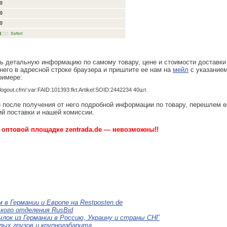
ть детальную информацию по самому товару, цене и стоимости доставки
 него в адресной строке браузера и пришлите ее нам на
мейл
с указание
римере:
logout.cfm/:var:FAID:101393:fkt:Artikel:SOID:2442234 40шт.
 после получения от него подробной информации по товару, перешлем е
ий поставки и нашей комиссии.
 оптовой площадке zentrada.de — невозможны!!
 в Германии и Европе на Restposten.de
кого отделения RusBid
лок из Германии в Россию, Украину и страны СНГ
ых грузов и крупногабарита