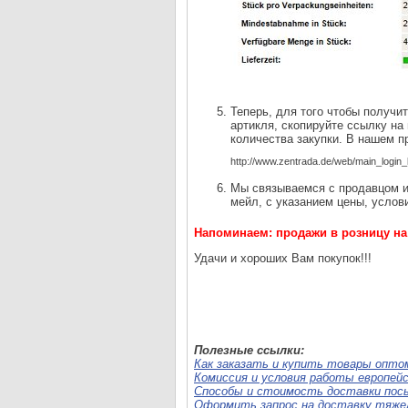
Теперь, для того чтобы получи
артикля, скопируйте ссылку на
количества закупки. В нашем п
http://www.zentrada.de/web/main_login_
Мы связываемся с продавцом и
мейл, с указанием цены, услов
Напоминаем: продажи в розницу на
Удачи и хороших Вам покупок!!!
Полезные ссылки:
Как заказать и купить товары оптом
Комиссия и условия работы европейс
Способы и стоимость доставки посы
Оформить запрос на доставку тяжел