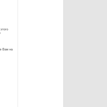
 этого
м
е Вам на