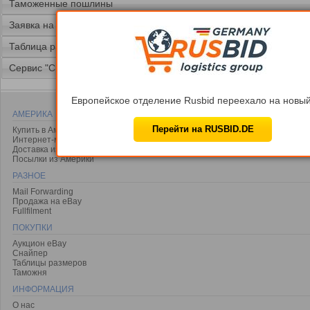
Таможенные пошлины
Заявка на доставку
Таблица размеров
Сервис "Снайпер"
Европейское отделение Rusbid переехало на новый
АМЕРИКА
Перейти на RUSBID.DE
Купить в Америке
Интернет-магазины США
Доставка из Америки
Посылки из Америки
РАЗНОЕ
Mail Forwarding
Продажа на eBay
Fullfilment
ПОКУПКИ
Аукцион eBay
Снайпер
Таблицы размеров
Таможня
ИНФОРМАЦИЯ
О нас