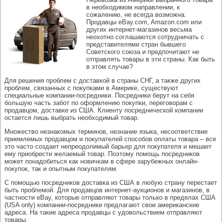
в необходимом направлении, к
сожалению, не всегда возможна.
Продавцы eBay.com, Amazon.com или
других интернет-магазинов весьма
неохотно соглашаются сотрудничать с
представителями стран бывшего
Советского союза и предпочитают не
отправлять товары в эти страны. Как быть
в этом случае?
Для решения проблем с доставкой в страны СНГ, а также других
проблем, связанных с покупками в Америке, существуют
специальные компании-посредники. Посредники берут на себя
большую часть забот по оформлению покупки, переговорам с
продавцом, доставке из США. Клиенту посреднической компании
остается лишь выбрать необходимый товар.
Множество незнакомых терминов, незнание языка, несоответствие
приемлемых продавцом и покупателей способов оплаты товара – все
это часто создает непреодолимый барьер для покупателя и мешает
ему приобрести желаемый товар. Поэтому помощь посредников
может понадобиться как новичкам в сфере зарубежных онлайн-
покупок, так и опытным покупателям.
С помощью посредников доставка из США в любую страну перестает
быть проблемой. Для продавцов интернет-аукционов и магазинов, в
частности eBay, которые отправляют товары только в пределах США
(USA only) компании-посредники предлагают свои американские
адреса. На такие адреса продавцы с удовольствием отправляют
товары.