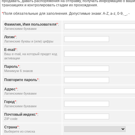
продавать, давать распоряжения на отправку, получать информацию о ваши
транзакциях и контролировать стадии их прохождения.
*
Поля обязательные для заполнения. Допустимые знаки: A-Z, a-z, 0-9, _, -
Фамилия, Имя пользователя
*
:
Латинскими буквами
Логин
*
:
Латинские буквы и (или) цифры
E-mail
*
:
Ваш e-mail, на который придет код
активации
Пароль
*
:
Mинимум 6 знаков
Повторите пароль
*
:
Адрес
*
:
Латинскими буквами
Город
*
:
Латинскими буквами
Почтовый индекс
*
:
ZIP code
Страна
*
:
Выберите из списка