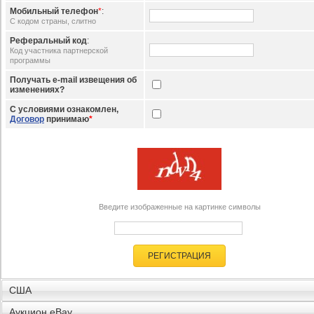
Мобильный телефон
*
:
С кодом страны, слитно
Реферальный код
:
Код участника партнерской
программы
Получать e-mail извещения об
изменениях?
С условиями ознакомлен,
Договор
принимаю
*
Введите изображенные на картинке символы
РЕГИСТРАЦИЯ
США
Аукцион eBay