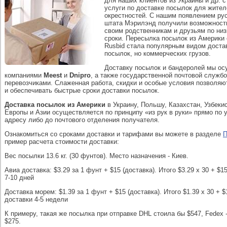
для наших клиентов из Украины и др. 
услуги по доставке посылок для жител
окрестностей. С нашим появлением ру
штата Мэрилэнд получили возможност
своим родственникам и друзьям по низ
сроки. Пересылка посылок из Америки
Rusbid стала популярным видом достав
посылок, но коммерческих грузов.
Доставку посылок и бандеролей мы о
компаниями
Meest
и
Dnipro
, а также государственной почтовой служб
перевозчиками. Слаженная работа, скидки и особые условия позволяю
и обеспечивать быстрые сроки доставки посылок.
Доставка посылок из Америки
в Украину, Польшу, Казахстан, Узбеки
Европы и Азии осуществляется по принципу «из рук в руки» прямо по
адресу либо до почтового отделения получателя.
Ознакомиться со сроками доставки и тарифами вы можете в разделе
П
пример расчета стоимости доставки:
Вес посылки 13.6 кг. (30 фунтов). Место назначения - Киев.
Авиа доставка: $3.29 за 1 фунт + $15 (доставка). Итого $3.29 x 30 + $1
7-10 дней
Доставка морем: $1.39 за 1 фунт + $15 (доставка). Итого $1.39 x 30 + $
доставки 4-5 недели
К примеру, такая же посылка при отправке DHL стоила бы $547, Fedex -
$275.