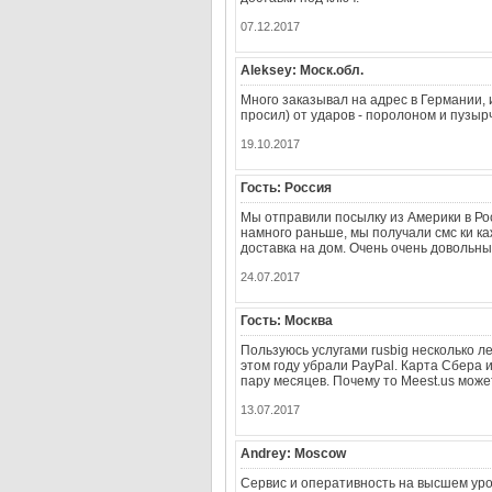
07.12.2017
Aleksey: Моск.обл.
Много заказывал на адрес в Германии,
просил) от ударов - поролоном и пузыр
19.10.2017
Гость: Россия
Мы отправили посылку из Америки в Ро
намного раньше, мы получали смс ки ка
доставка на дом. Очень очень довольны
24.07.2017
Гость: Москва
Пользуюсь услугами rusbig несколько л
этом году убрали PayPal. Карта Сбера 
пару месяцев. Почему то Meest.us може
13.07.2017
Andrey: Moscow
Сервис и оперативность на высшем уро