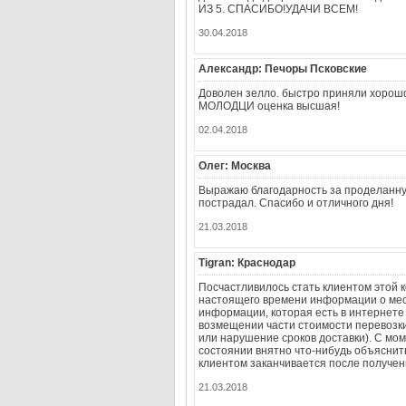
ИЗ 5. СПАСИБО!УДАЧИ ВСЕМ!
30.04.2018
Александр: Печоры Псковские
Доволен зелло. быстро приняли хорошо
МОЛОДЦИ оценка высшая!
02.04.2018
Олег: Москва
Выражаю благодарность за проделанную
пострадал. Спасибо и отличного дня!
21.03.2018
Tigran: Краснодар
Посчастливилось стать клиентом этой к
настоящего времени информации о мес
информации, которая есть в интернете
возмещении части стоимости перевозки
или нарушение сроков доставки). С мо
состоянии внятно что-нибудь объяснит
клиентом заканчивается после получени
21.03.2018