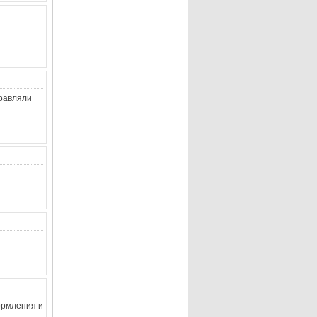
правляли
ормления и