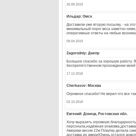
26.09.2019
Ильдар: Омск
Доставили уже вторую посылку, - на это
минимальный порог веса заметно ниже, 
оперативные ответы на любые возник
09.04.2019
Zagorodniy: Днепр
Большое спасибо за хорошую работу. Я
беспрепятственном прохождении моей п
17.12.2018
Cherkasov: Москва
Огромное спасибо! Не верил что все та
02.10.2018
Евгений: Донецк, Ростовская обл.
Хочу выразить огромную благодарност
персонала,надёжная упаковка,доставка 
Америки весом 22кг.Покупку делала са
доставка до двери!Очень остался дово