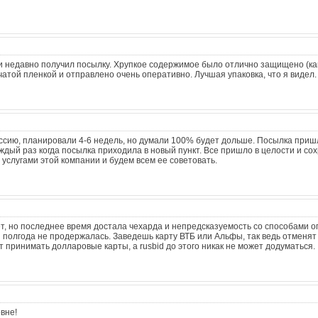
 и недавно получил посылку. Хрупкое содержимое было отлично защищено (как
чатой пленкой и отправлено очень оперативно. Лучшая упаковка, что я видел.
ссию, планировали 4-6 недель, но думали 100% будет дольше. Посылка приш
ждый раз когда посылка приходила в новый пункт. Все пришло в целости и со
 услугами этой компании и будем всем ее советовать.
ет, но последнее время достала чехарда и непредсказуемость со способами о
и полгода не продержалась. Заведешь карту ВТБ или Альфы, так ведь отменят
т принимать долларовые карты, а rusbid до этого никак не может додуматься.
вне!