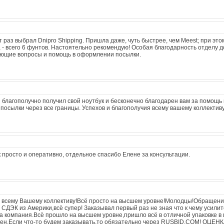
т раз выбрал Dnipro Shipping. Пришла даже, чуть быстрее, чем Meest; при это
- всего 6 фунтов. Настоятельно рекомендую! Особая благодарность отделу д
ающие вопросы и помощь в оформлении посылки.
 благополучно получил свой ноутбук и бесконечно благодарен вам за помощь 
осылки через все границы. Успехов и благополучия всему вашему коллективу
к просто и оперативно, отдельное спасибо Елене за консультации.
ь всему Вашему коллективу!Всё просто на высшем уровне!Молодцы!Обращен
СДЭК из Америки,всё супер! Заказывал первый раз не зная что к чему усилит
ма компания.Всё прошло на высшем уровне,пришло всё в отличной упаковке в 
лен.Если что-то будем заказывать,то обязательно через RUSBID.COM! ОЦЕН