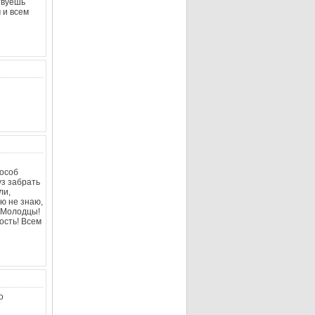
ствуешь
 и всем
пособ
уз забрать
ли,
ю не знаю,
. Молодцы!
ость! Всем
о