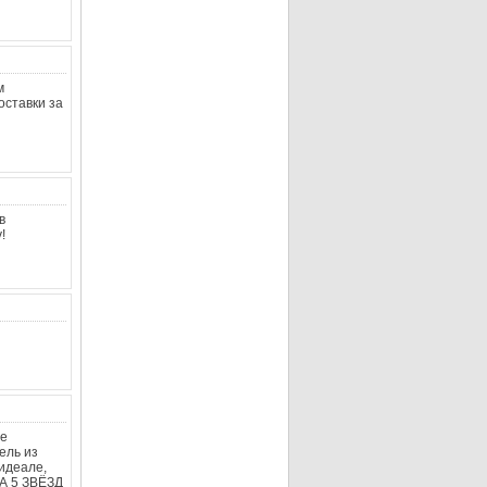
м
оставки за
в
!
ие
ель из
идеале,
КА 5 ЗВЁЗД