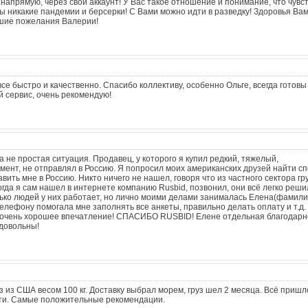
d напрямую, через свой аккаунт! У Вас такое отношение и понимание, что чув
 никакие пандемии и берсерки! С Вами можно идти в разведку! Здоровья Вам
чшие пожелания Валерии!
все быстро и качественно. Спасибо коллективу, особенно Ольге, всегда готовы
й сервис, очень рекомендую!
 не простая ситуация. Продавец, у которого я купил редкий, тяжелый,
ент, не отправлял в Россию. Я попросил моих американских друзей найти с
равить мне в Россию. Никто ничего не нашел, говоря что из частного сектора гр
огда я сам нашел в интернете компанию Rusbid, позвонил, они всё легко реши
ько людей у них работает, но лично моими делами занималась Елена(фамили
телефону помогала мне заполнять все анкеты, правильно делать оплату и т.д
 очень хорошее впечатление! СПАСИБО RUSBID! Елене отдельная благодарн
довольны!
 из США весом 100 кг. Доставку выбрал морем, груз шел 2 месяца. Всё пришл
сти. Самые положительные рекомендации.