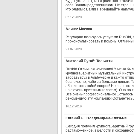
будет уже 8 лет, как я работаю с RusBi
себя Вашим родственником! Не страшны
кто рядом с Вами! Передавайте наилу
02.12.2020
Алина: Москва
Регулярно пользуюсь услугами RusBid, 
проконсультировать и помочь! Отличны
21.07.2020
Анатолий Бугай: Тольятти
Rusbid Отличная компания! У меня была
крупногабаритный музыкальный инструм
забрать груз в Альбукерке и как-то отп
бесполезно, либо за большие деньги. Т
абсолютно любой вопрос! Не знаю скол
но с очень приятным голосом). Она по 
Всё очень профессионально! Осталось
рекомендую эту компанию! Останетесь 
16.12.2019
Евгений Б.: Владимир-на-Клязьме
Сегодня получил крупногабаритный груз
растаможенное, в целости и сохранно