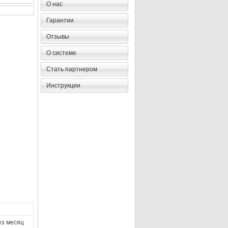
О нас
Гарантии
Отзывы
О системе
Стать партнером
Инструкции
ез месяц