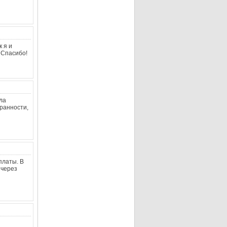
 я и
 Спасибо!
ла
хранности,
платы. В
 через