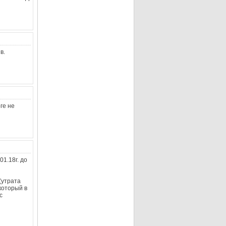
в.
ге не
1.18г. до
(утрата
который в
с