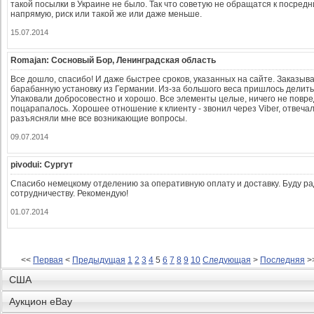
такой посылки в Украине не было. Так что советую не обращатся к посредн
напрямую, риск или такой же или даже меньше.
15.07.2014
Romajan: Сосновый Бор, Ленинградская область
Все дошло, спасибо! И даже быстрее сроков, указанных на сайте. Заказыв
барабанную установку из Германии. Из-за большого веса пришлось делить
Упаковали добросовестно и хорошо. Все элементы целые, ничего не повре
поцарапалось. Хорошее отношение к клиенту - звонил через Viber, отвеча
разъясняли мне все возникающие вопросы.
09.07.2014
pivodui: Сургут
Спасибо немецкому отделению за оперативную оплату и доставку. Буду р
сотрудничеству. Рекомендую!
01.07.2014
<<
Первая
<
Предыдущая
1
2
3
4
5
6
7
8
9
10
Следующая
>
Последняя
>
США
Аукцион eBay