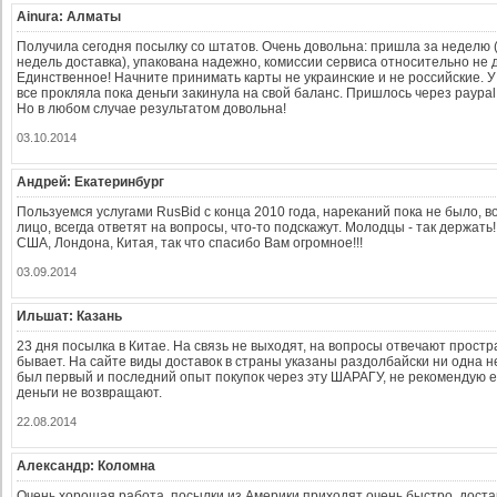
Ainura: Алматы
Получила сегодня посылку со штатов. Очень довольна: пришла за неделю 
недель доставка), упакована надежно, комиссии сервиса относительно не 
Единственное! Начните принимать карты не украинские и не российские. У
все прокляла пока деньги закинула на свой баланс. Пришлось через paypal,
Но в любом случае результатом довольна!
03.10.2014
Андрей: Екатеринбург
Пользуемся услугами RusBid с конца 2010 года, нареканий пока не было, во
лицо, всегда ответят на вопросы, что-то подскажут. Молодцы - так держать
США, Лондона, Китая, так что спасибо Вам огромное!!!
03.09.2014
Ильшат: Казань
23 дня посылка в Китае. На связь не выходят, на вопросы отвечают прост
бывает. На сайте виды доставок в страны указаны раздолбайски ни одна н
был первый и последний опыт покупок через эту ШАРАГУ, не рекомендую ес
деньги не возвращают.
22.08.2014
Александр: Коломна
Очень хорошая работа, посылки из Америки приходят очень быстро, доста