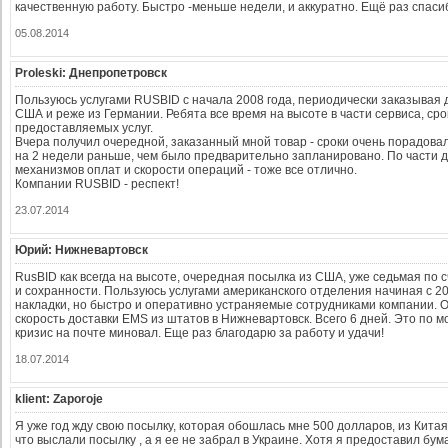
качественную работу. Быстро -меньше недели, и аккуратно. Ещё раз спасиб
05.08.2014
Proleski: Днепропетровск
Пользуюсь услугами RUSBID с начала 2008 года, периодически заказывая д
США и реже из Германии. Ребята все время на высоте в части сервиса, сро
предоставляемых услуг.
Вчера получил очередной, заказанный мной товар - сроки очень порадова
на 2 недели раньше, чем было предварительно запланировано. По части д
механизмов оплат и скорости операций - тоже все отлично.
Компании RUSBID - респект!
23.07.2014
Юрий: Нижневартовск
RusBID как всегда на высоте, очередная посылка из США, уже седьмая по с
и сохранности. Пользуюсь услугами американского отделения начиная с 20
накладки, но быстро и оперативно устраняемые сотрудниками компании. 
скорость доставки EMS из штатов в Нижневартовск. Всего 6 дней. Это по 
кризис на почте миновал. Еще раз благодарю за работу и удачи!
18.07.2014
klient: Zaporoje
Я уже год жду свою посылку, которая обошлась мне 500 долларов, из Китая
что выслали посылку , а я ее не забрал в Украине. Хотя я предоставил бум