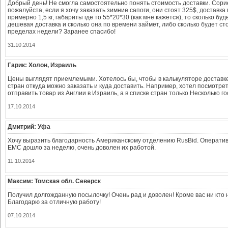
Добрый день! Не смогла самостоятельно понять стоимость доставки. Сор
пожалуйста, если я хочу заказать зимние сапоги, они стоят 325$, доставка
примерно 1,5 кг, габариты где то 55*20*30 (как мне кажется), то сколько бу
дешевая доставка и сколько она по времени займет, либо сколько будет сто
пределах недели? Заранее спасибо!
31.10.2014
Гарик: Холон, Израиль
Цены выглядят приемлемыми. Хотелось бы, чтобы в калькуляторе доставк
стран откуда можно заказать и куда доставить. Например, хотел посмотрет
отправить товар из Англии в Израиль, а в списке стран только Несколько г
17.10.2014
Дмитрий: Уфа
Хочу выразить благодарность Американскому отделению RusBid. Оператив
ЕМС дошло за неделю, очень доволен их работой.
11.10.2014
Максим: Томская обл. Северск
Получил долгожданную посылочку! Очень рад и доволен! Кроме вас ни кто 
Благодарю за отличную работу!
07.10.2014