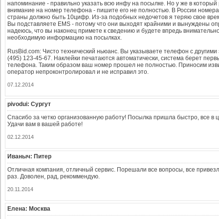
напоминание - правильно указать всю инфу на посылке. Но у же в которы
внимание на номер телефона - пишите его не полностью. В России номер
страны должно быть 10цифр. Из-за подобных недочетов я теряю свое врем
Вы подставляете EMS - потому что они выходят крайними и вынуждены оп
надеюсь, что вы наконец примете к сведению и будете впредь внимательн
необходимую информацию на посылках.
RusBid.com: Чисто технический ньюанс. Вы указываете телефон с другими
(495) 123-45-67. Наклейки печатаются автоматически, система берет перв
телефона. Таким образом ваш номер прошел не полностью. Приносим изв
оператор непроконтролировал и не исправил это.
07.12.2014
pivodui: Сургут
Спасибо за четко организованную работу! Посылка пришла быстро, все в ц
Удачи вам в вашей работе!
02.12.2014
Иваныч: Питер
Отличная компания, отличный сервис. Порешали все вопросы, все привезл
раз. Доволен, рад, рекоммендую.
20.11.2014
Елена: Москва