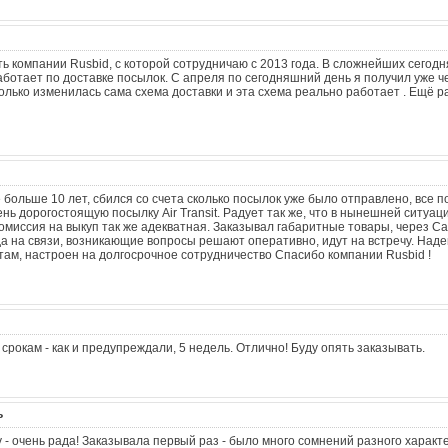
ь компании Rusbid, с которой сотрудничаю с 2013 года. В сложнейших сегод
ботает по доставке посылок. С апреля по сегодняшний день я получил уже 
олько изменилась сама схема доставки и эта схема реально работает . Ещё р
больше 10 лет, сбился со счета сколько посылок уже было отправлено, все 
нь дорогостоящую посылку Air Transit. Радует так же, что в нынешней ситуац
комиссия на выкуп так же адекватная. Заказывал габаритные товары, через Ca
а на связи, возникающие вопросы решают оперативно, идут на встречу. Наде
там, настроен на долгосрочное сотрудничество Спасибо компании Rusbid !
срокам - как и предупреждали, 5 недель. Отлично! Буду опять заказывать.
ь
 - очень рада! Заказывала первый раз - было много сомнений разного характе