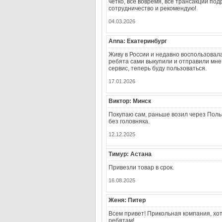
четко, все вовремя, все трансакции по
сотрудничество и рекомендую!
04.03.2026
Anna: Екатеринбург
Живу в России и недавно воспользовала
ребята сами выкупили и отправили мне
сервис, теперь буду пользоваться.
17.01.2026
Виктор: Минск
Покупаю сам, раньше возил через Польш
без головняка.
12.12.2025
Тимур: Астана
Привезли товар в срок.
16.08.2025
Женя: Питер
Всем привет! Прикольная компания, хоть
ребятам!