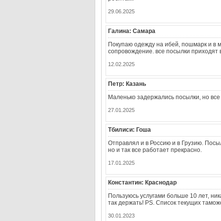
29.06.2025
Галина: Самара
Покупаю одежду на ибей, пошмарк и в м
сопровождение. все посылки приходят 
12.02.2025
Петр: Казань
Маленько задержались посылки, но все
27.01.2025
Тбилиси: Гоша
Отправлял и в Россию и в Грузию. Посы
но и так все работает прекрасно.
17.01.2025
Константин: Краснодар
Пользуюсь услугами больше 10 лет, ника
так держать! PS. Список текущих тамо
30.01.2023