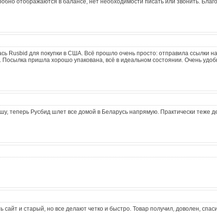
дробно отображаются в балансе, нет необходимости писать или звонить. Благ
сь Rusbid для покупки в США. Всё прошло очень просто: отправила ссылки на
. Посылка пришла хорошо упакована, всё в идеальном состоянии. Очень удо
у, теперь Русбид шлет все домой в Беларусь напрямую. Практически теже де
 сайт и старый, но все делают четко и быстро. Товар получил, доволен, спас