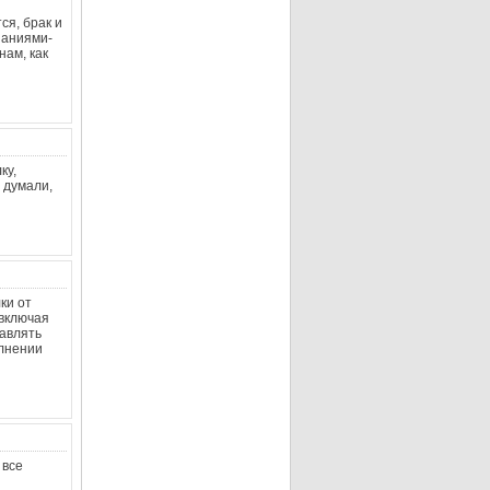
ся, брак и
паниями-
нам, как
ку,
 думали,
ки от
 включая
равлять
олнении
 все