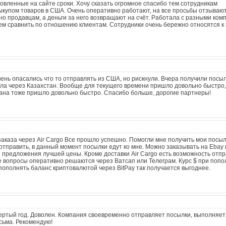
овленные на сайте сроки. Хочу сказать огромное спасибо тем сотрудникам
ыкупом товаров в США. Очень оперативно работают, на все просьбы отзывают
о продавцам, а деньги за него возвращают на счёт. Работала с разными ком
чем сравнить по отношению клиентам. Сотрудники очень бережно относятся к 
чень опасались что то отправлять из США, но рискнули. Вчера получили посыл
 шла через Казахстан. Вообще для текущего времени пришло довольно быстро,
стана тоже пришло довольно быстро. Спасибо больше, дорогие партнеры!
аказа через Air Cargo Все прошло успешно. Помогли мне получить мои посыл
 отправить, в данный момент посылки едут ко мне. Можно заказывать на Ebay
 предложения лучшей цены. Кроме доставки Air Cargo есть возможность отп
 вопросы оперативно решаются через Ватсап или Телеграм. Курс $ при поп
пополнять баланс криптовалютой через BitPay так получается выгоднее.
ертый год. Доволен. Компания своевременно отправляет посылки, выполняет
сьма. Рекомендую!