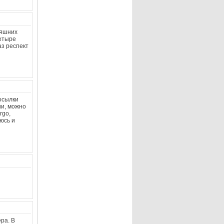
няшних
четыре
аз респект
посылки
ии, можно
rgo,
юсь и
ра. В