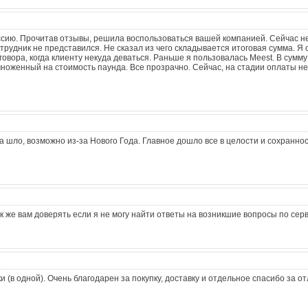
ссию. Прочитав отзывы, решила воспользоваться вашей компанией. Сейчас не
рудник не представился. Не сказал из чего складывается итоговая сумма. Я
говора, когда клиенту некуда деваться. Раньше я пользовалась Meest. В сумм
множенный на стоимость паунда. Все прозрачно. Сейчас, на стадии оплаты не
ца шло, возможно из-за Нового Года. Главное дошло все в целости и сохраннос
 же вам доверять если я не могу найти ответы на возникшие вопросы по сер
 (в одной). Очень благодарен за покупку, доставку и отдельное спасибо за о