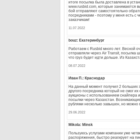
итоге посылка была доставлена в устан
www.rusbid.com, которые занимаются в
бой отправляют самостоятельно обратн
посредниками - поэтому у меня есть с 
заказчикам!
11.07.2022
bouz: Екатеринбург
Работаем с Rusbid много лет. Весной о
отправляли через Air Transit, посылка
что груз будет идти дольше. Из Казах
08.07.2022
Иван П.: Краснодар
На данный момент получил 2 больших з
другого посредника который не смог их
аукционы с использованием снайпера и
посылки через Казахстан. Возникающие
рублями несколько завышен, но можно 
29.06.2022
Mikola: Minsk
Пользуюсь услугами компании уже четв
распоряжения, быстро реагирует на пи