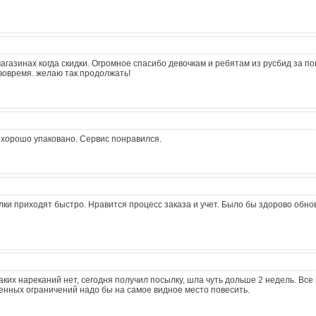
агазинах когда скидки. Огромное спасибо девочкам и ребятам из русбид за п
вовремя. желаю так продолжать!
 хорошо упаковано. Сервис понравился.
лки приходят быстро. Нравится процесс заказа и учет. Было бы здорово обнов
ких нареканий нет, сегодня получил посылку, шла чуть дольше 2 недель. Все 
женных ограничений надо бы на самое видное место повесить.