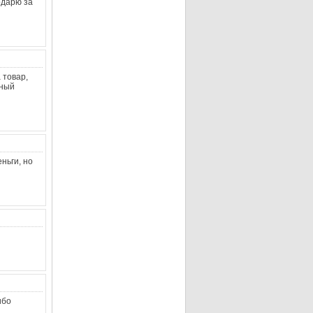
одарю за
 товар,
бный
ньги, но
ибо