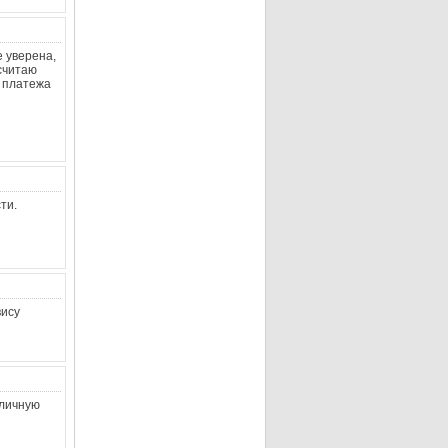
 уверена,
 считаю
у платежа
ти.
вису
тличную